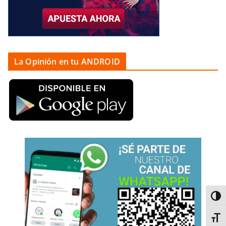
La Opinión en tu ANDROID
Alter
Alter