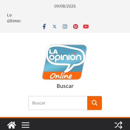
Saltar
Saltar
Saltar
09/08/2026
al
a
al
Lo
contenido
la
contenido
último:
navegación
Buscar
Buscar