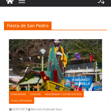
Fiesta de San Pedro
COMUNIDAD
CONCÓN
PANORAMAS Y ENTRETENCIÓN
PESCA ARTESANAL
02/07/2019
Marcelo Andrade Saez