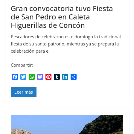
Gran convocatoria tuvo Fiesta
de San Pedro en Caleta
Higuerillas de Concón
Pescadores de celebraron este domingo la tradicional
fiesta de su santo patrono, mientras ya se prepara la
celebración para el
Compartir:
F
T
W
M
P
T
L
C
a
w
h
a
i
u
i
o
c
i
a
s
n
m
n
m
Leer más
e
t
t
t
t
b
k
p
b
t
s
o
e
l
e
a
o
e
A
d
r
r
d
r
o
r
p
o
e
I
t
k
p
n
s
n
i
t
r