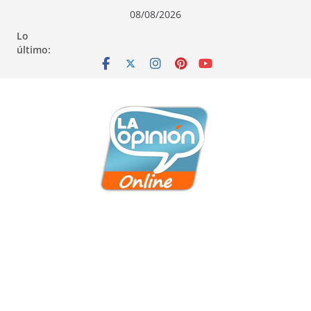
Saltar
Saltar
Saltar
08/08/2026
al
a
al
Lo
contenido
la
contenido
último:
navegación