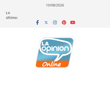
Saltar
Saltar
Saltar
10/08/2026
al
a
al
Lo
contenido
la
contenido
último:
navegación