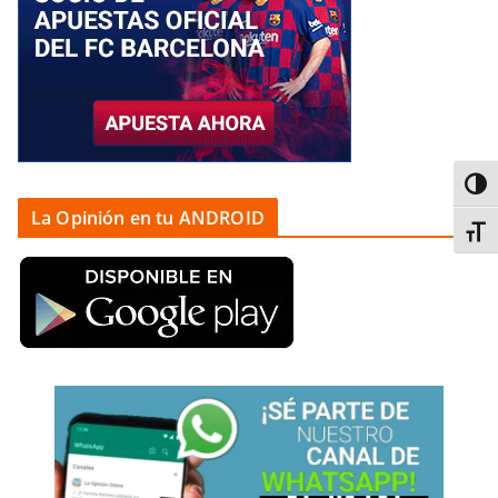
Alter
La Opinión en tu ANDROID
Alter