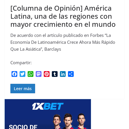
[Columna de Opinión] América
Latina, una de las regiones con
mayor crecimiento en el mundo
De acuerdo con el artículo publicado en Forbes “La
Economía De Latinoamérica Crece Ahora Más Rápido
Que La Asiática”, Barclays
Compartir:
F
T
W
M
P
T
L
C
a
w
h
a
i
u
i
o
c
i
a
s
n
m
n
m
Leer más
e
t
t
t
t
b
k
p
b
t
s
o
e
l
e
a
o
e
A
d
r
r
d
r
o
r
p
o
e
I
t
k
p
n
s
n
i
t
r