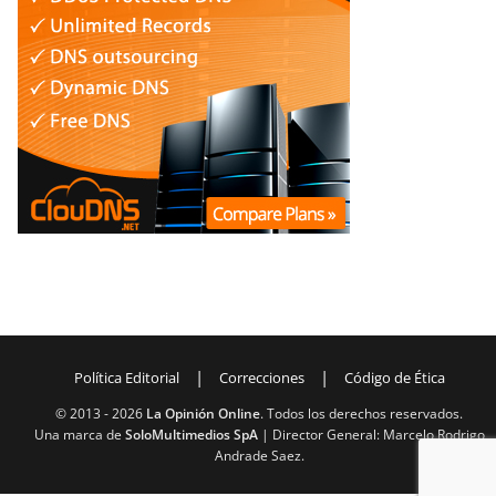
|
|
Política Editorial
Correcciones
Código de Ética
© 2013 -
2026
La Opinión Online
. Todos los derechos reservados.
Una marca de
SoloMultimedios SpA
| Director General: Marcelo Rodrigo
Andrade Saez.