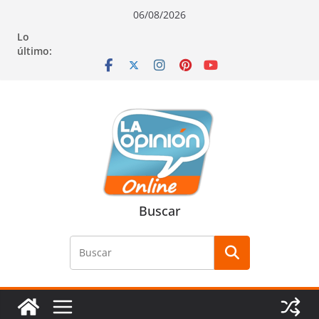
Saltar
Saltar
Saltar
06/08/2026
al
a
al
Lo
contenido
la
contenido
último:
navegación
Buscar
Buscar