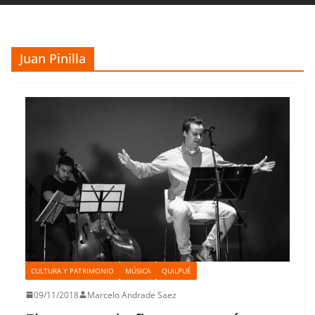
Juan Pinilla
CULTURA Y PATRIMONIO
MÚSICA
QUILPUÉ
09/11/2018
Marcelo Andrade Saez