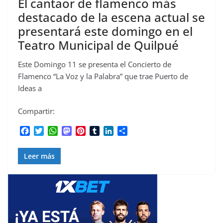
El cantaor de flamenco más
destacado de la escena actual se
presentará este domingo en el
Teatro Municipal de Quilpué
Este Domingo 11 se presenta el Concierto de
Flamenco “La Voz y la Palabra” que trae Puerto de
Ideas a
Compartir:
F
T
W
M
P
T
L
C
a
w
h
a
i
u
i
o
c
i
a
s
n
m
n
m
Leer más
e
t
t
t
t
b
k
p
b
t
s
o
e
l
e
a
o
e
A
d
r
r
d
r
o
r
p
o
e
I
t
k
p
n
s
n
i
t
r