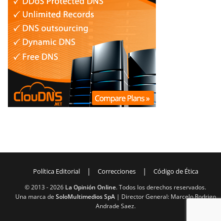
|
|
Política Editorial
Correcciones
Código de Ética
© 2013 -
2026
La Opinión Online
. Todos los derechos reservados.
Una marca de
SoloMultimedios SpA
| Director General: Marcelo Rodrigo
Andrade Saez.