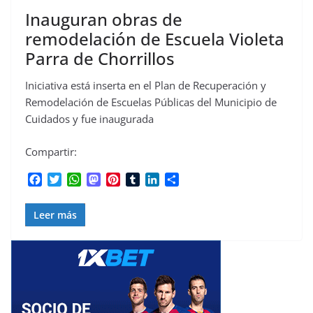
Inauguran obras de
remodelación de Escuela Violeta
Parra de Chorrillos
Iniciativa está inserta en el Plan de Recuperación y
Remodelación de Escuelas Públicas del Municipio de
Cuidados y fue inaugurada
Compartir:
F
T
W
M
P
T
L
C
a
w
h
a
i
u
i
o
c
i
a
s
n
m
n
m
Leer más
e
t
t
t
t
b
k
p
b
t
s
o
e
l
e
a
o
e
A
d
r
r
d
r
o
r
p
o
e
I
t
k
p
n
s
n
i
t
r