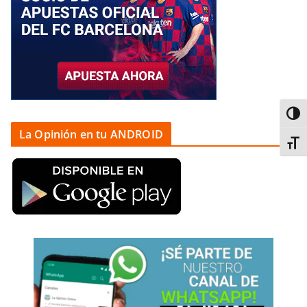
Alter
La Opinión en tu ANDROID
Alter