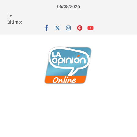
Saltar
Saltar
Saltar
06/08/2026
al
a
al
Lo
contenido
la
contenido
último:
navegación