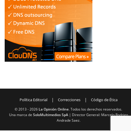
|
|
Política Editorial
Correcciones
Código de Ética
© 2013 -
2026
La Opinión Online
. Todos los derechos reservados.
Una marca de
SoloMultimedios SpA
| Director General: Marcelo Rodrigo
Andrade Saez.