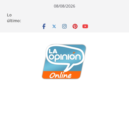
Saltar
Saltar
Saltar
08/08/2026
al
a
al
Lo
contenido
la
contenido
último:
navegación