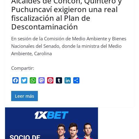
Alcaldes de Concón, Quintero y
Puchuncaví exigieron una real
fiscalización al Plan de
Descontaminación
En sesión de la Comisión de Medio Ambiente y Bienes
Nacionales del Senado, donde la ministra del Medio
Ambiente, Carolina
Compartir:
F
T
W
M
P
T
L
C
a
w
h
a
i
u
i
o
c
i
a
s
n
m
n
m
Leer más
e
t
t
t
t
b
k
p
b
t
s
o
e
l
e
a
o
e
A
d
r
r
d
r
o
r
p
o
e
I
t
k
p
n
s
n
i
t
r