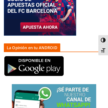
Alter
La Opinión en tu ANDROID
Alter