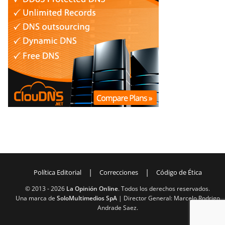
|
|
Política Editorial
Correcciones
Código de Ética
© 2013 -
2026
La Opinión Online
. Todos los derechos reservados.
Una marca de
SoloMultimedios SpA
| Director General: Marcelo Rodrigo
Andrade Saez.