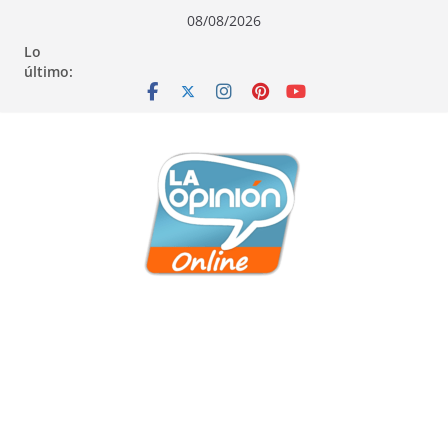
Saltar
Saltar
Saltar
08/08/2026
al
a
al
Lo
contenido
la
contenido
último:
navegación