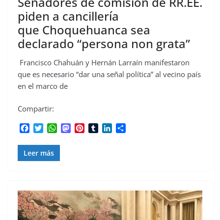
Senadores de comisión de RR.EE.
piden a cancillería
que Choquehuanca sea
declarado “persona non grata”
Francisco Chahuán y Hernán Larraín manifestaron
que es necesario “dar una señal política” al vecino país
en el marco de
Compartir:
F
T
W
M
P
T
L
C
a
w
h
a
i
u
i
o
c
i
a
s
n
m
n
m
Leer más
e
t
t
t
t
b
k
p
b
t
s
o
e
l
e
a
o
e
A
d
r
r
d
r
o
r
p
o
e
I
t
k
p
n
s
n
i
t
r