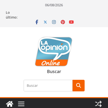
Saltar
Saltar
Saltar
06/08/2026
al
a
al
Lo
contenido
la
contenido
último:
navegación
Buscar
Buscar