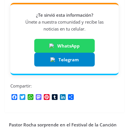
¿Te sirvió esta información?
Únete a nuestra comunidad y recibe las
noticias en tu celular.
WhatsApp
Telegram
Compartir:
F
T
W
M
P
T
L
C
a
w
h
a
i
u
i
o
c
i
a
s
n
m
n
m
e
t
t
t
t
b
k
p
b
t
s
o
e
l
e
a
Pastor Rocha sorprende en el Festival de la Canción
o
e
A
d
r
r
d
r