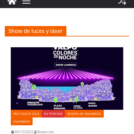
Show de luces y láser
AÑO NUEVO 2023
EN PORTADA
REGIÓN DE VALPARAÍSO
VALPARAÍSO
30/12/2022
Redacción