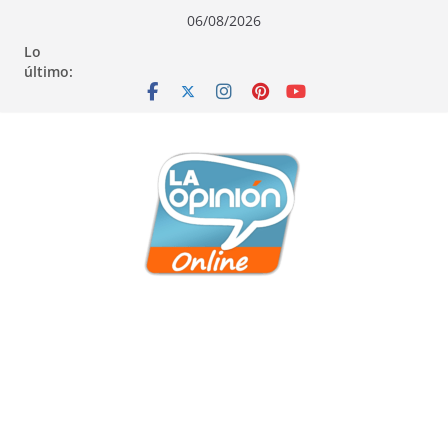
Saltar
Saltar
Saltar
06/08/2026
al
a
al
Lo
contenido
la
contenido
último:
navegación