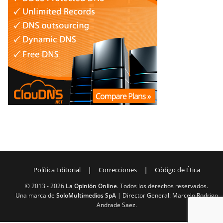
|
|
Política Editorial
Correcciones
Código de Ética
© 2013 -
2026
La Opinión Online
. Todos los derechos reservados.
Una marca de
SoloMultimedios SpA
| Director General: Marcelo Rodrigo
Andrade Saez.