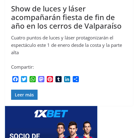
Show de luces y láser
acompañarán fiesta de fin de
año en los cerros de Valparaíso
Cuatro puntos de luces y láser protagonizarán el
espectáculo este 1 de enero desde la costa y la parte
alta
Compartir:
F
T
W
M
P
T
L
C
a
w
h
a
i
u
i
o
c
i
a
s
n
m
n
m
Leer más
e
t
t
t
t
b
k
p
b
t
s
o
e
l
e
a
o
e
A
d
r
r
d
r
o
r
p
o
e
I
t
k
p
n
s
n
i
t
r