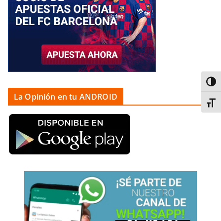
Alter
La Opinión en tu ANDROID
Alter