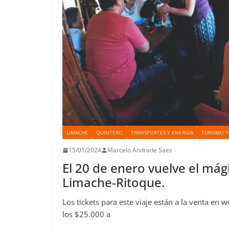
LIMACHE
QUINTERO
TRANSPORTES Y ENERGIA
TURISMO 
15/01/2024
Marcelo Andrade Saez
El 20 de enero vuelve el mági
Limache-Ritoque.
Los tickets para este viaje están a la venta en 
los $25.000 a