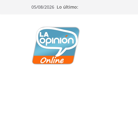
Saltar
Saltar
Saltar
05/08/2026
Lo último:
al
a
al
contenido
la
contenido
navegación