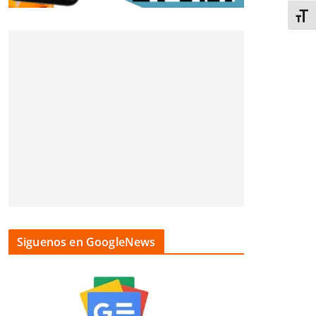
Alter
Siguenos en GoogleNews