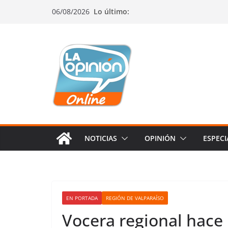
Saltar
Saltar
Saltar
06/08/2026
Lo último:
al
a
al
contenido
la
contenido
navegación
NOTICIAS
OPINIÓN
ESPECI
EN PORTADA
REGIÓN DE VALPARAÍSO
Vocera regional hace 