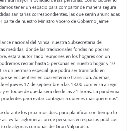
odamos tener un espacio para compartir de manera segura
idas sanitarias correspondientes, las que serán anunciadas
or parte de nuestro Ministro Vocero de Gobierno Jaime
lance nacional del Minsal nuestra Subsecretaría de
tas medidas, donde las tradicionales fondas no podrán
mbre, estará autorizado reuniones en los hogares con un
odremos recibir hasta 5 personas en nuestro hogar y 10
stirá un permiso especial que podrá ser tramitado en
s que se encuentren en cuarentena o transición. Además,
de el jueves 17 de septiembre a las 18:00 comienza a regir
so y el toque de queda será desde las 21 horas. La pandemia
 prudentes para evitar contagiar a quienes más queremos”.
e durante los próximos días, para planificar con tiempo lo
 y así evitar aglomeración de personas en espacios públicos
ario de algunas comunas del Gran Valparaíso.