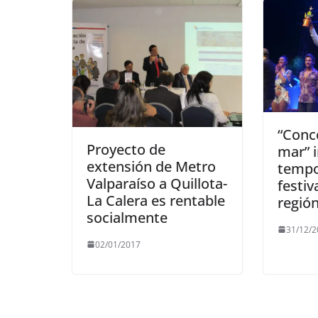
“Conc
Proyecto de
mar” i
extensión de Metro
tempo
Valparaíso a Quillota-
festiv
La Calera es rentable
región
socialmente
31/12/
02/01/2017