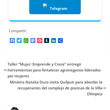
Telegram
Compartir:
F
T
W
M
P
T
L
C
a
w
h
a
i
u
i
o
c
i
a
s
n
m
n
m
e
t
t
t
t
b
k
p
b
t
s
o
e
l
e
a
Taller “Mujer: Emprende y Crece” entregó
o
e
A
d
r
r
d
r
o
r
p
o
e
I
t
herramientas para fortalecer agronegocios liderados
k
p
n
s
n
i
por mujeres
t
r
Ministra Natalia Duco visita Quilpué para abordar la
recuperación del complejo de piscinas de la Villa
Olímpica