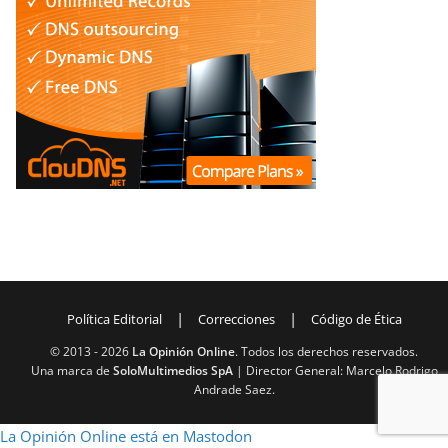
|
|
Política Editorial
Correcciones
Código de Ética
© 2013 -
2026
La Opinión Online
. Todos los derechos reservados.
Una marca de
SoloMultimedios SpA
| Director General: Marcelo Rodrigo
Andrade Saez.
La Opinión Online está en Mastodon