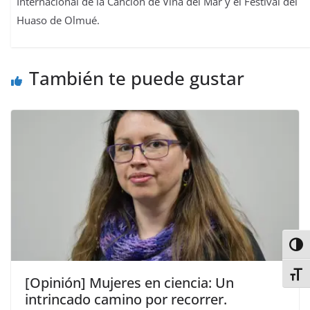
Internacional de la Canción de Viña del Mar y el Festival del
Huaso de Olmué.
También te puede gustar
Alter
Alter
[Opinión] Mujeres en ciencia: Un
intrincado camino por recorrer.