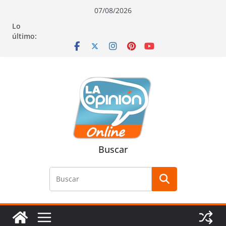
Saltar
Saltar
Saltar
07/08/2026
al
a
al
Lo
contenido
la
contenido
último:
navegación
Buscar
Buscar