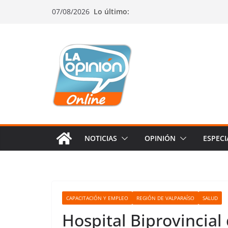
Saltar
Saltar
Saltar
07/08/2026
Lo último:
al
a
al
contenido
la
contenido
navegación
NOTICIAS
OPINIÓN
ESPECI
CAPACITACIÓN Y EMPLEO
REGIÓN DE VALPARAÍSO
SALUD
Hospital Biprovincial 