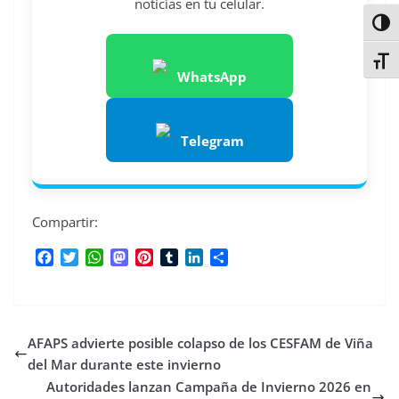
noticias en tu celular.
Alter
Alter
WhatsApp
Telegram
Compartir:
F
T
W
M
P
T
L
C
a
w
h
a
i
u
i
o
c
i
a
s
n
m
n
m
e
t
t
t
t
b
k
p
b
t
s
o
e
l
e
a
AFAPS advierte posible colapso de los CESFAM de Viña
o
e
A
d
r
r
d
r
o
r
p
o
e
I
t
del Mar durante este invierno
k
p
n
s
n
i
Autoridades lanzan Campaña de Invierno 2026 en