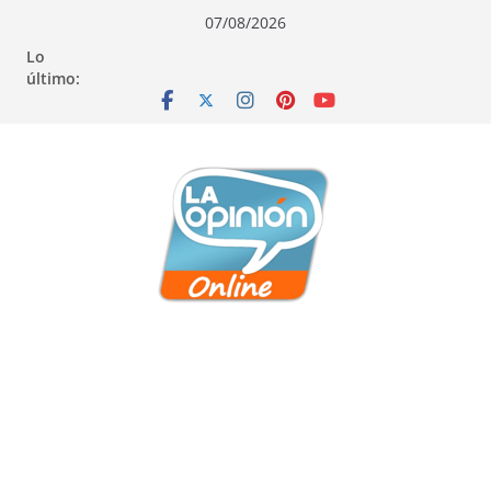
Saltar
Saltar
Saltar
07/08/2026
al
a
al
Lo
contenido
la
contenido
último:
navegación