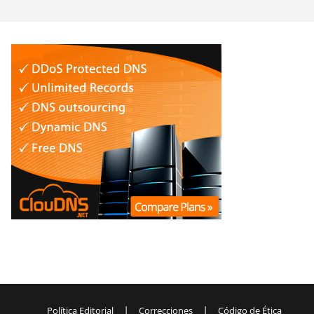
|
|
Política Editorial
Correcciones
Código de Ética