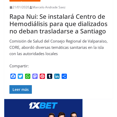
21/01/2020
Marcelo Andrade Saez
Rapa Nui: Se instalará Centro de
Hemodiálisis para que dializados
no deban trasladarse a Santiago
Comisión de Salud del Consejo Regional de Valparaíso,
CORE, abordó diversas temáticas sanitarias en la isla
con las autoridades locales
Compartir:
F
T
W
M
P
T
L
C
a
w
h
a
i
u
i
o
c
i
a
s
n
m
n
m
Leer más
e
t
t
t
t
b
k
p
b
t
s
o
e
l
e
a
o
e
A
d
r
r
d
r
o
r
p
o
e
I
t
k
p
n
s
n
i