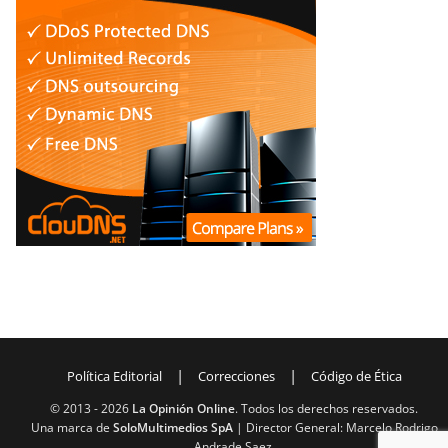
|
|
Política Editorial
Correcciones
Código de Ética
© 2013 -
2026
La Opinión Online
. Todos los derechos reservados.
Una marca de
SoloMultimedios SpA
| Director General: Marcelo Rodrigo
Andrade Saez.