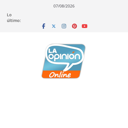
Saltar
Saltar
Saltar
07/08/2026
al
a
al
Lo
contenido
la
contenido
último:
navegación