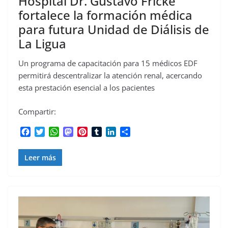
Hospital Dr. Gustavo Fricke
fortalece la formación médica
para futura Unidad de Diálisis de
La Ligua
Un programa de capacitación para 15 médicos EDF
permitirá descentralizar la atención renal, acercando
esta prestación esencial a los pacientes
Compartir:
F
T
W
M
P
T
L
C
a
w
h
a
i
u
i
o
c
i
a
s
n
m
n
m
Leer más
e
t
t
t
t
b
k
p
b
t
s
o
e
l
e
a
o
e
A
d
r
r
d
r
o
r
p
o
e
I
t
k
p
n
s
n
i
t
r