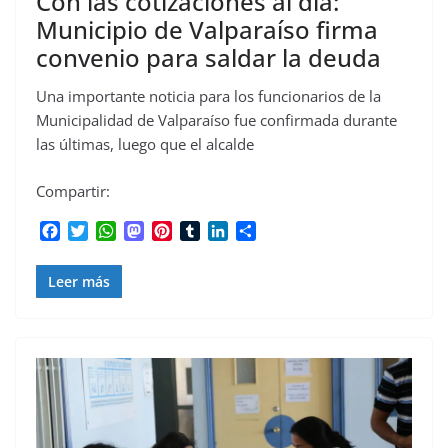
Con las cotizaciones al dia:
Municipio de Valparaíso firma
convenio para saldar la deuda
Una importante noticia para los funcionarios de la
Municipalidad de Valparaíso fue confirmada durante
las últimas, luego que el alcalde
Compartir:
F
T
W
M
P
T
L
C
a
w
h
a
i
u
i
o
c
i
a
s
n
m
n
m
Leer más
e
t
t
t
t
b
k
p
b
t
s
o
e
l
e
a
o
e
A
d
r
r
d
r
o
r
p
o
e
I
t
k
p
n
s
n
i
t
r