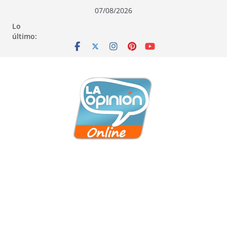
Saltar
Saltar
Saltar
07/08/2026
al
a
al
Lo
contenido
la
contenido
último:
navegación