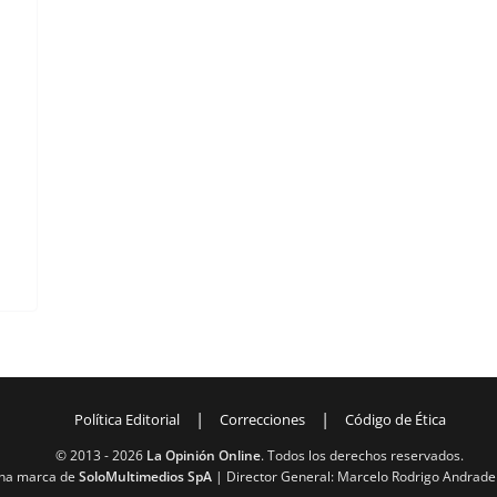
|
|
Política Editorial
Correcciones
Código de Ética
© 2013 -
2026
La Opinión Online
. Todos los derechos reservados.
na marca de
SoloMultimedios SpA
| Director General: Marcelo Rodrigo Andrade