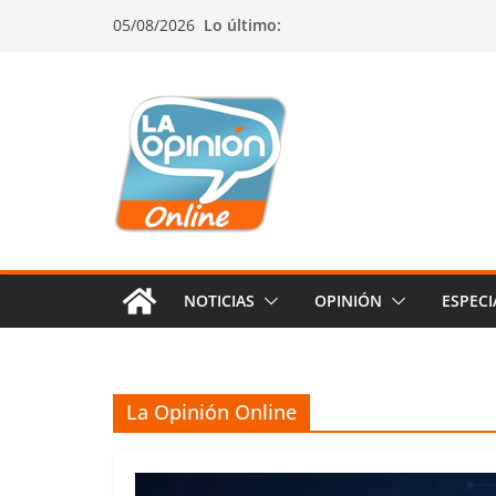
Saltar
Saltar
Saltar
05/08/2026
Lo último:
al
a
al
contenido
la
contenido
navegación
NOTICIAS
OPINIÓN
ESPECI
La Opinión Online