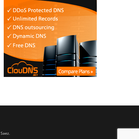
 Saez.