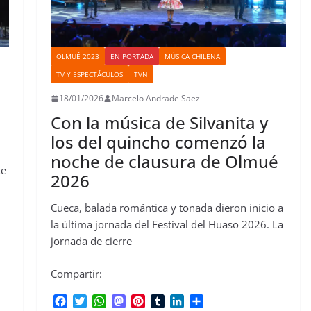
OLMUÉ 2023
EN PORTADA
MÚSICA CHILENA
TV Y ESPECTÁCULOS
TVN
18/01/2026
Marcelo Andrade Saez
Con la música de Silvanita y
los del quincho comenzó la
noche de clausura de Olmué
te
2026
Cueca, balada romántica y tonada dieron inicio a
la última jornada del Festival del Huaso 2026. La
jornada de cierre
Compartir:
F
T
W
M
P
T
L
C