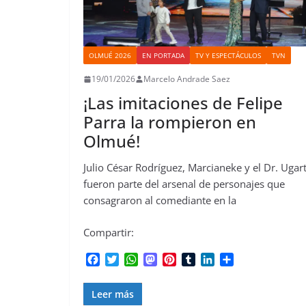
OLMUÉ 2026
EN PORTADA
TV Y ESPECTÁCULOS
TVN
19/01/2026
Marcelo Andrade Saez
¡Las imitaciones de Felipe
Parra la rompieron en
Olmué!
Julio César Rodríguez, Marcianeke y el Dr. Ugar
fueron parte del arsenal de personajes que
consagraron al comediante en la
Compartir:
F
T
W
M
P
T
L
C
a
w
h
a
i
u
i
o
c
i
a
s
n
m
n
m
Leer más
e
t
t
t
t
b
k
p