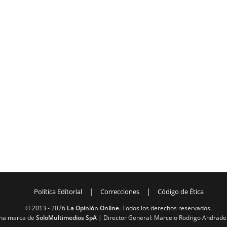
|
|
Política Editorial
Correcciones
Código de Ética
© 2013 -
2026
La Opinión Online
. Todos los derechos reservados.
na marca de
SoloMultimedios SpA
| Director General: Marcelo Rodrigo Andrade