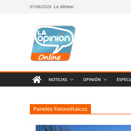
Saltar
Saltar
Saltar
07/08/2026
Lo último:
al
a
al
contenido
la
contenido
navegación
NOTICIAS
OPINIÓN
ESPECI
Paneles Fotovoltaicos