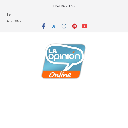
Saltar
Saltar
Saltar
05/08/2026
al
a
al
Lo
contenido
la
contenido
último:
navegación