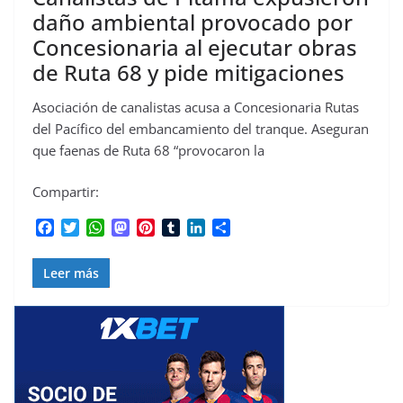
daño ambiental provocado por
Concesionaria al ejecutar obras
de Ruta 68 y pide mitigaciones
Asociación de canalistas acusa a Concesionaria Rutas
del Pacífico del embancamiento del tranque. Aseguran
que faenas de Ruta 68 “provocaron la
Compartir:
F
T
W
M
P
T
L
C
a
w
h
a
i
u
i
o
c
i
a
s
n
m
n
m
Leer más
e
t
t
t
t
b
k
p
b
t
s
o
e
l
e
a
o
e
A
d
r
r
d
r
o
r
p
o
e
I
t
k
p
n
s
n
i
t
r