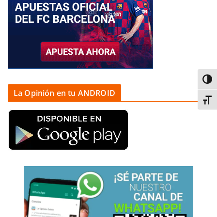
Alter
La Opinión en tu ANDROID
Alter