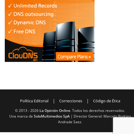
|
|
Política Editorial
Correcciones
Código de Ética
© 2013 -
2026
La Opinión Online
. Todos los derechos reservados.
Una marca de
SoloMultimedios SpA
| Director General: Marcelo Rodrigo
Andrade Saez.