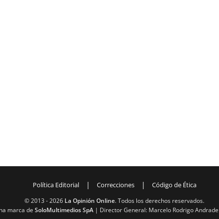
|
|
Política Editorial
Correcciones
Código de Ética
© 2013 -
2026
La Opinión Online
. Todos los derechos reservados.
na marca de
SoloMultimedios SpA
| Director General: Marcelo Rodrigo Andrade