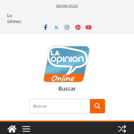
Saltar
Saltar
Saltar
08/08/2026
al
a
al
Lo
contenido
la
contenido
último:
navegación
Buscar
Buscar