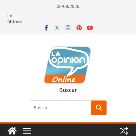
Saltar
Saltar
Saltar
06/08/2026
al
a
al
Lo
contenido
la
contenido
último:
navegación
Buscar
Buscar