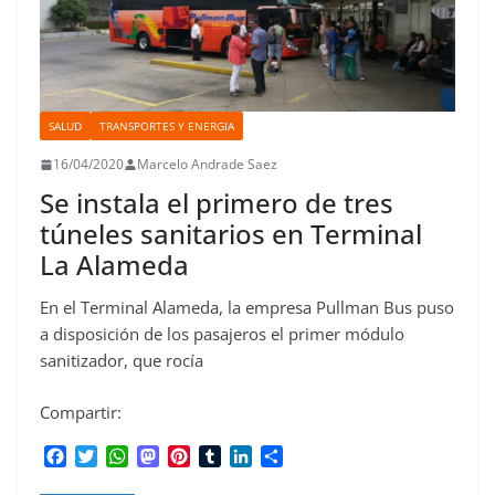
SALUD
TRANSPORTES Y ENERGIA
16/04/2020
Marcelo Andrade Saez
Se instala el primero de tres
túneles sanitarios en Terminal
La Alameda
En el Terminal Alameda, la empresa Pullman Bus puso
a disposición de los pasajeros el primer módulo
sanitizador, que rocía
Compartir:
F
T
W
M
P
T
L
C
a
w
h
a
i
u
i
o