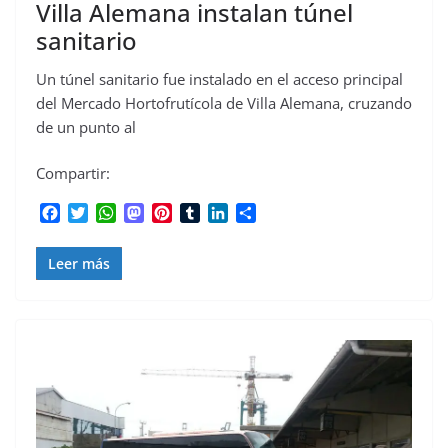
Villa Alemana instalan túnel
sanitario
Un túnel sanitario fue instalado en el acceso principal
del Mercado Hortofrutícola de Villa Alemana, cruzando
de un punto al
Compartir:
F
T
W
M
P
T
L
C
a
w
h
a
i
u
i
o
c
i
a
s
n
m
n
m
Leer más
e
t
t
t
t
b
k
p
b
t
s
o
e
l
e
a
o
e
A
d
r
r
d
r
o
r
p
o
e
I
t
k
p
n
s
n
i
t
r