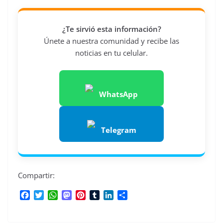
¿Te sirvió esta información?
Únete a nuestra comunidad y recibe las
noticias en tu celular.
WhatsApp
Telegram
Compartir:
F
T
W
M
P
T
L
C
a
w
h
a
i
u
i
o
c
i
a
s
n
m
n
m