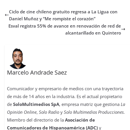
e
t
t
t
t
b
k
p
b
t
s
o
e
l
e
a
Ciclo de cine chileno gratuito regresa a La Ligua con
o
e
A
d
r
r
d
r
o
r
p
o
e
I
t
Daniel Muñoz y “Me rompiste el corazón”
k
p
n
s
n
i
Esval registra 55% de avance en renovación de red de
t
r
alcantarillado en Quintero
Marcelo Andrade Saez
Comunicador y empresario de medios con una trayectoria
de más de 14 años en la industria. Es el actual propietario
de
SoloMultimedios SpA
, empresa matriz que gestiona
La
Opinión Online
,
Solo Radio
y
Solo Multimedios Producciones
.
Miembro del directorio de la
Asociación de
Comunicadores de Hispanoamérica (ADC)
y