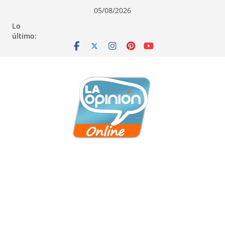
Saltar
Saltar
Saltar
05/08/2026
al
a
al
Lo
contenido
la
contenido
último:
navegación