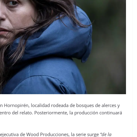
en Hornopirén, localidad rodeada de bosques de alerces y
entro del relato. Posteriormente, la producción continuará
ejecutiva de Wood Producciones, la serie surge
“de la