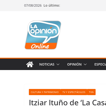
Saltar
Saltar
Saltar
07/08/2026
Lo último:
al
a
al
contenido
la
contenido
navegación
NOTICIAS
OPINIÓN
ESPECI
CULTURA Y PATRIMONIO
TV Y ESPECTÁCULOS
TVN
Itziar Ituño de ‘La Ca