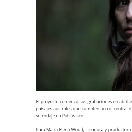
El proyecto comenzó sus grabaciones en abril 
paisajes australes que cumplen un rol central d
su rodaje en País Vasco.
Para María Elena Wood, creadora y productora 