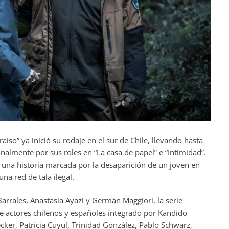
aíso” ya inició su rodaje en el sur de Chile, llevando hasta
onalmente por sus roles en “La casa de papel” e “Intimidad”.
 una historia marcada por la desaparición de un joven en
a red de tala ilegal.
Barrales, Anastasia Ayazi y Germán Maggiori, la serie
e actores chilenos y españoles integrado por Kandido
ker, Patricia Cuyul, Trinidad González, Pablo Schwarz,