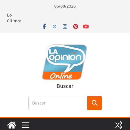
Saltar
Saltar
Saltar
06/08/2026
al
a
al
Lo
contenido
la
contenido
último:
navegación
Buscar
Buscar