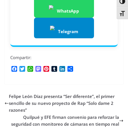
Alter
WhatsApp
Alter
Telegram
Compartir:
F
T
W
M
P
T
L
C
a
w
h
a
i
u
i
o
c
i
a
s
n
m
n
m
e
t
t
t
t
b
k
p
b
t
s
o
e
l
e
a
Felipe León Díaz presenta “Ser diferente”, el primer
o
e
A
d
r
r
d
r
o
r
p
o
e
I
t
sencillo de su nuevo proyecto de Rap “Solo dame 2
k
p
n
s
n
i
razones”
t
r
Quilpué y EFE firman convenio para reforzar la
seguridad con monitoreo de cámaras en tiempo real