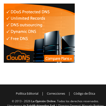
|
|
Política Editorial
Correcciones
Código de Ética
© 2013 -
2026
La Opinión Online
. Todos los derechos reservados.
Una marca de
SoloMultimedios SpA
| Director General: Marcelo Rodrigo