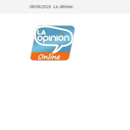
Saltar
Saltar
Saltar
08/08/2026
Lo último:
al
a
al
contenido
la
contenido
navegación