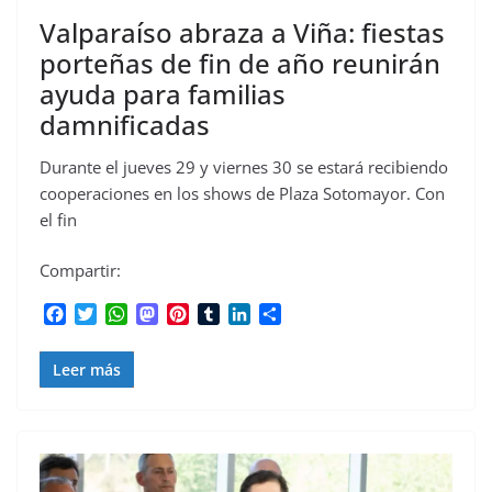
Valparaíso abraza a Viña: fiestas
porteñas de fin de año reunirán
ayuda para familias
damnificadas
Durante el jueves 29 y viernes 30 se estará recibiendo
cooperaciones en los shows de Plaza Sotomayor. Con
el fin
Compartir:
F
T
W
M
P
T
L
C
a
w
h
a
i
u
i
o
c
i
a
s
n
m
n
m
Leer más
e
t
t
t
t
b
k
p
b
t
s
o
e
l
e
a
o
e
A
d
r
r
d
r
o
r
p
o
e
I
t
k
p
n
s
n
i
t
r