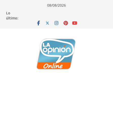
Saltar
Saltar
Saltar
08/08/2026
al
a
al
Lo
contenido
la
contenido
último:
navegación