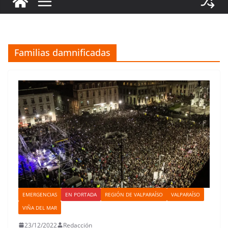
Familias damnificadas
EMERGENCIAS
EN PORTADA
REGIÓN DE VALPARAÍSO
VALPARAÍSO
VIÑA DEL MAR
23/12/2022
Redacción