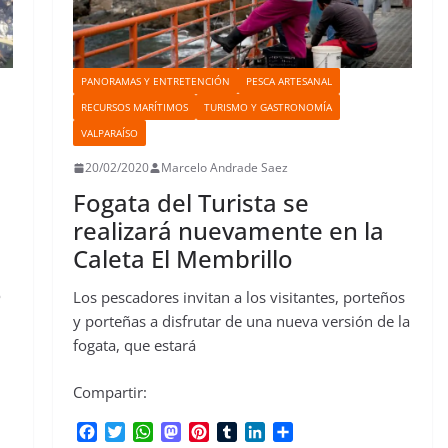
PANORAMAS Y ENTRETENCIÓN
PESCA ARTESANAL
RECURSOS MARÍTIMOS
TURISMO Y GASTRONOMÍA
VALPARAÍSO
20/02/2020
Marcelo Andrade Saez
Fogata del Turista se
realizará nuevamente en la
Caleta El Membrillo
o
Los pescadores invitan a los visitantes, porteños
y porteñas a disfrutar de una nueva versión de la
fogata, que estará
Compartir:
F
T
W
M
P
T
L
C