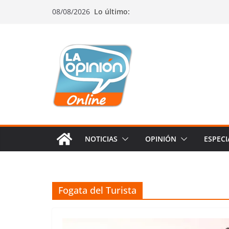
Saltar
Saltar
Saltar
08/08/2026
Lo último:
al
a
al
contenido
la
contenido
navegación
NOTICIAS
OPINIÓN
ESPECI
Fogata del Turista