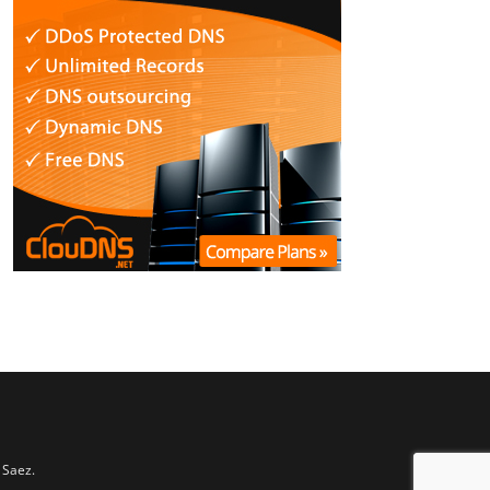
 Saez.