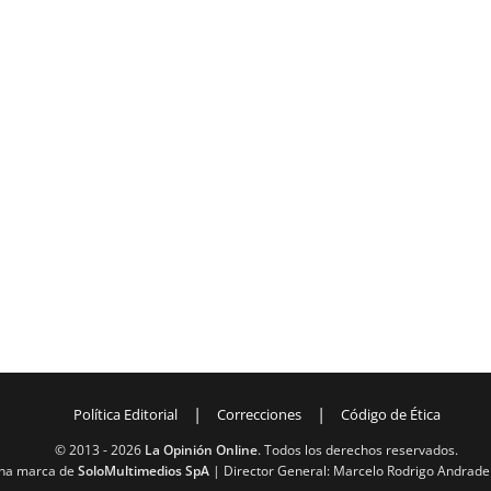
|
|
Política Editorial
Correcciones
Código de Ética
© 2013 -
2026
La Opinión Online
. Todos los derechos reservados.
na marca de
SoloMultimedios SpA
| Director General: Marcelo Rodrigo Andrade