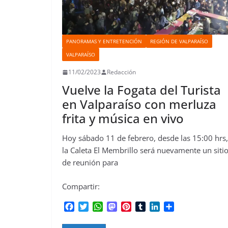
PANORAMAS Y ENTRETENCIÓN
REGIÓN DE VALPARAÍSO
VALPARAÍSO
11/02/2023
Redacción
Vuelve la Fogata del Turista
en Valparaíso con merluza
frita y música en vivo
Hoy sábado 11 de febrero, desde las 15:00 hrs,
la Caleta El Membrillo será nuevamente un siti
de reunión para
Compartir:
F
T
W
M
P
T
L
C
a
w
h
a
i
u
i
o
c
i
a
s
n
m
n
m