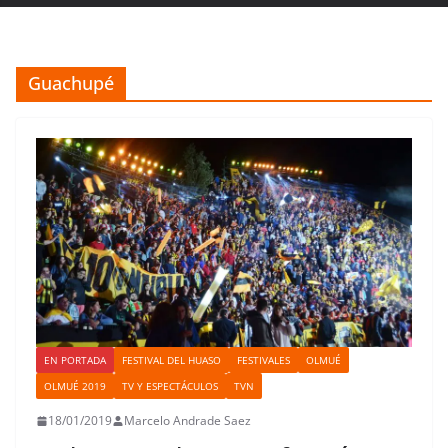
Guachupé
EN PORTADA
FESTIVAL DEL HUASO
FESTIVALES
OLMUÉ
OLMUÉ 2019
TV Y ESPECTÁCULOS
TVN
18/01/2019
Marcelo Andrade Saez