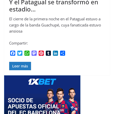
Y el Patagual se transformó en
estadio…
El cierre de la primera noche en el Patagual estuvo a
cargo de la banda Guachupé, cuya fanaticada estuvo
ansiosa
Compartir:
F
T
W
M
P
T
L
C
a
w
h
a
i
u
i
o
c
i
a
s
n
m
n
m
Leer más
e
t
t
t
t
b
k
p
b
t
s
o
e
l
e
a
o
e
A
d
r
r
d
r
o
r
p
o
e
I
t
k
p
n
s
n
i
t
r