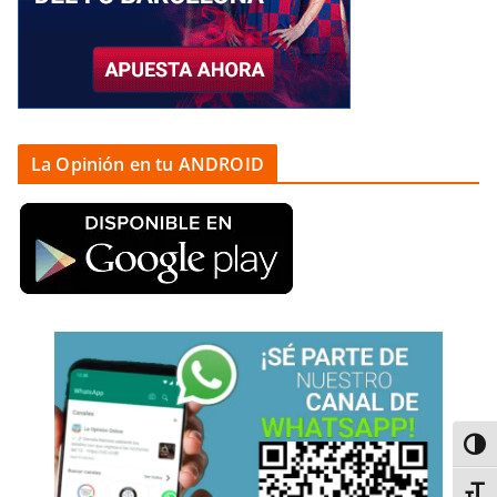
La Opinión en tu ANDROID
Alter
Alter