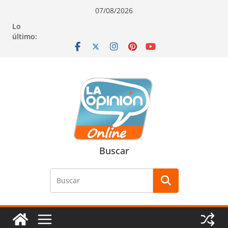
Saltar
Saltar
Saltar
07/08/2026
al
a
al
Lo
contenido
la
contenido
último:
navegación
Buscar
Buscar