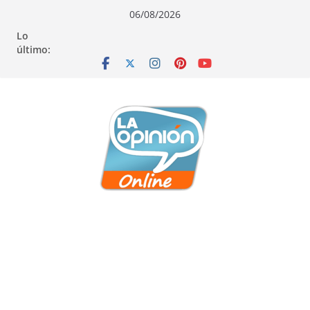
Saltar
Saltar
Saltar
06/08/2026
al
a
al
Lo
contenido
la
contenido
último:
navegación