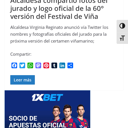
Alcaldesa compartió fotos del
jurado y logo oficial de la 60°
versión del Festival de Viña
Alter
Alcaldesa Virginia Reginato anunció vía Twitter los
nombres y fotografías oficiales del jurado para la
Alter
próxima versión del certamen viñamarino;
Compartir:
F
T
W
M
P
T
L
C
a
w
h
a
i
u
i
o
c
i
a
s
n
m
n
m
Leer más
e
t
t
t
t
b
k
p
b
t
s
o
e
l
e
a
o
e
A
d
r
r
d
r
o
r
p
o
e
I
t
k
p
n
s
n
i
t
r