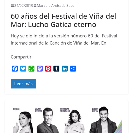
24/02/2019
Marcelo Andrade Saez
60 años del Festival de Viña del
Mar: Lucho Gatica eterno
Hoy se dio inicio a la versión número 60 del Festival
Internacional de la Canción de Viña del Mar. En
Compartir:
F
T
W
M
P
T
L
C
a
w
h
a
i
u
i
o
c
i
a
s
n
m
n
m
Leer más
e
t
t
t
t
b
k
p
b
t
s
o
e
l
e
a
o
e
A
d
r
r
d
r
o
r
p
o
e
I
t
k
p
n
s
n
i
t
r