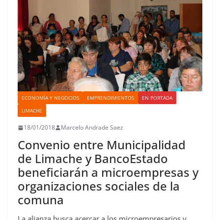
ECONOMÍA Y NEGOCIOS
EMPRENDIMIENTOS
EN PORTADA
LIMACHE
18/01/2018
Marcelo Andrade Saez
Convenio entre Municipalidad
de Limache y BancoEstado
beneficiarán a microempresas y
organizaciones sociales de la
comuna
La alianza busca acercar a los microempresarios y