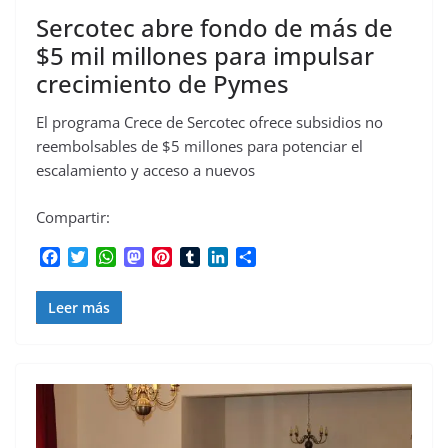
Sercotec abre fondo de más de
$5 mil millones para impulsar
crecimiento de Pymes
El programa Crece de Sercotec ofrece subsidios no
reembolsables de $5 millones para potenciar el
escalamiento y acceso a nuevos
Compartir:
F
T
W
M
P
T
L
C
a
w
h
a
i
u
i
o
c
i
a
s
n
m
n
m
Leer más
e
t
t
t
t
b
k
p
b
t
s
o
e
l
e
a
o
e
A
d
r
r
d
r
o
r
p
o
e
I
t
k
p
n
s
n
i
t
r