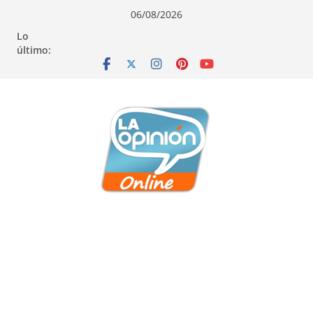
Saltar
Saltar
Saltar
06/08/2026
al
a
al
Lo
contenido
la
contenido
último:
navegación