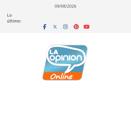
Saltar
Saltar
Saltar
09/08/2026
al
a
al
Lo
contenido
la
contenido
último:
navegación