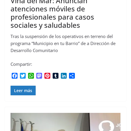
Viña del Mar: Anuncian
atenciones móviles de
profesionales para casos
sociales y saludables
Tras la suspensión de los operativos en terreno del
programa “Municipio en tu Barrio” de a Dirección de
Desarrollo Comunitario
Compartir:
F
T
W
M
P
T
L
C
a
w
h
a
i
u
i
o
c
i
a
s
n
m
n
m
Leer más
e
t
t
t
t
b
k
p
b
t
s
o
e
l
e
a
o
e
A
d
r
r
d
r
o
r
p
o
e
I
t
k
p
n
s
n
i
t
r