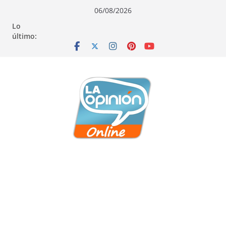
Saltar
Saltar
Saltar
06/08/2026
al
a
al
Lo
contenido
la
contenido
último:
navegación