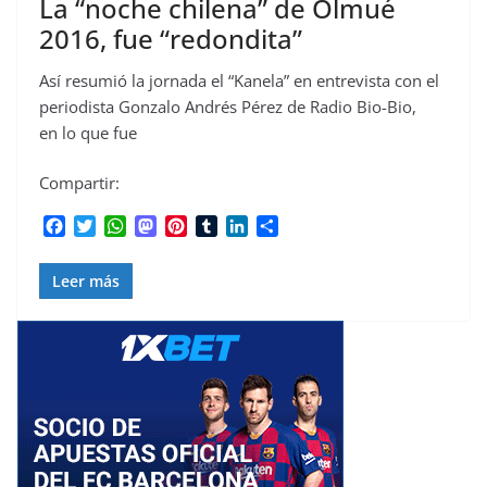
La “noche chilena” de Olmué
2016, fue “redondita”
Así resumió la jornada el “Kanela” en entrevista con el
periodista Gonzalo Andrés Pérez de Radio Bio-Bio,
en lo que fue
Compartir:
F
T
W
M
P
T
L
C
a
w
h
a
i
u
i
o
c
i
a
s
n
m
n
m
Leer más
e
t
t
t
t
b
k
p
b
t
s
o
e
l
e
a
o
e
A
d
r
r
d
r
o
r
p
o
e
I
t
k
p
n
s
n
i
t
r