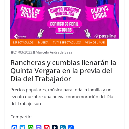
ESPECTÁCULOS
MÚSICA
TV Y ESPECTÁCULOS
VIÑA DEL MAR
21/03/2023
Marcelo Andrade Saez
Rancheras y cumbias llenarán la
Quinta Vergara en la previa del
Día del Trabajador
Precios populares, música para toda la familia y un
evento que abre una nueva conmemoración del Día
del Trabajo son
Compartir:
F
T
W
M
P
T
L
C