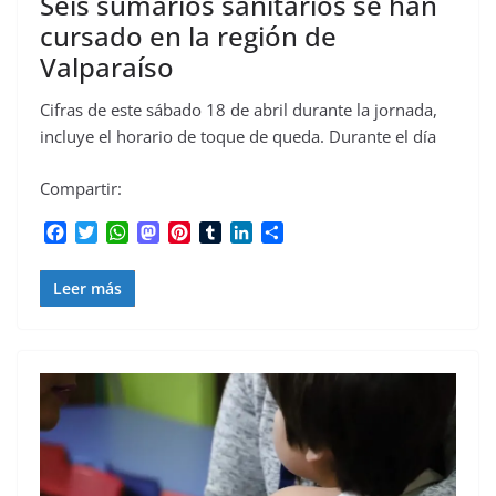
Seis sumarios sanitarios se han
cursado en la región de
Valparaíso
Cifras de este sábado 18 de abril durante la jornada,
incluye el horario de toque de queda. Durante el día
Compartir:
F
T
W
M
P
T
L
C
a
w
h
a
i
u
i
o
c
i
a
s
n
m
n
m
Leer más
e
t
t
t
t
b
k
p
b
t
s
o
e
l
e
a
o
e
A
d
r
r
d
r
o
r
p
o
e
I
t
k
p
n
s
n
i
t
r