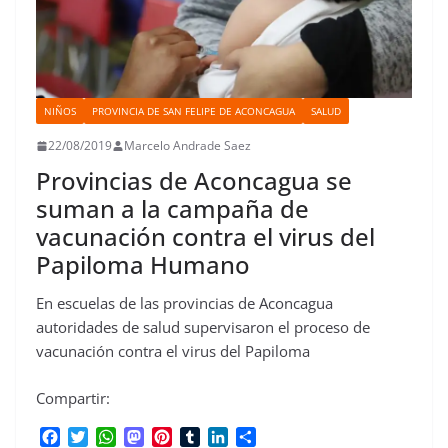
NIÑOS
PROVINCIA DE SAN FELIPE DE ACONCAGUA
SALUD
22/08/2019
Marcelo Andrade Saez
Provincias de Aconcagua se
suman a la campaña de
vacunación contra el virus del
Papiloma Humano
En escuelas de las provincias de Aconcagua
autoridades de salud supervisaron el proceso de
vacunación contra el virus del Papiloma
Compartir:
F
T
W
M
P
T
L
C