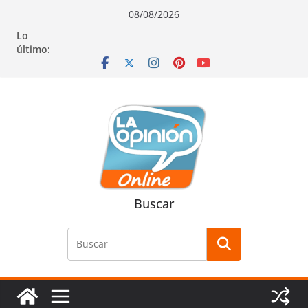
Saltar
Saltar
Saltar
08/08/2026
al
a
al
Lo
contenido
la
contenido
último:
navegación
Buscar
Buscar