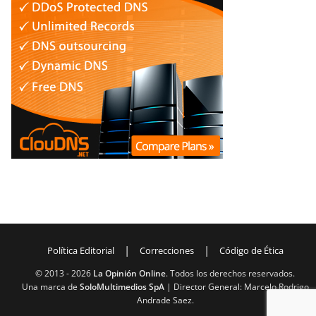
|
|
Política Editorial
Correcciones
Código de Ética
© 2013 -
2026
La Opinión Online
. Todos los derechos reservados.
Una marca de
SoloMultimedios SpA
| Director General: Marcelo Rodrigo
Andrade Saez.