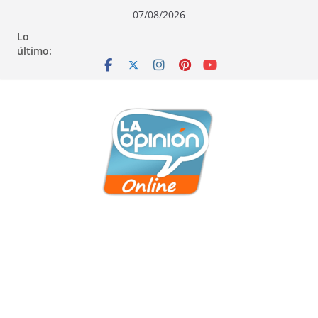
Saltar
Saltar
Saltar
07/08/2026
al
a
al
Lo
contenido
la
contenido
último:
navegación