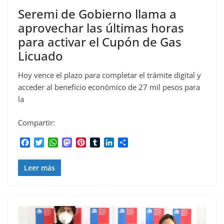
Seremi de Gobierno llama a
aprovechar las últimas horas
para activar el Cupón de Gas
Licuado
Hoy vence el plazo para completar el trámite digital y
acceder al beneficio económico de 27 mil pesos para
la
Compartir:
F
T
W
M
P
T
L
C
a
w
h
a
i
u
i
o
c
i
a
s
n
m
n
m
Leer más
e
t
t
t
t
b
k
p
b
t
s
o
e
l
e
a
o
e
A
d
r
r
d
r
o
r
p
o
e
I
t
k
p
n
s
n
i
t
r