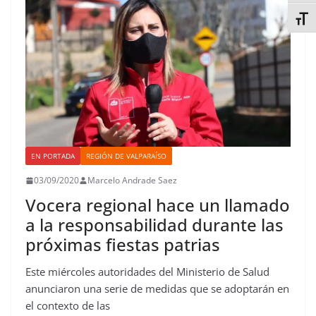
k
p
n
s
n
i
Alter
t
r
EN PORTADA
REGIÓN DE VALPARAÍSO
03/09/2020
Marcelo Andrade Saez
Vocera regional hace un llamado
a la responsabilidad durante las
próximas fiestas patrias
Este miércoles autoridades del Ministerio de Salud
anunciaron una serie de medidas que se adoptarán en
el contexto de las