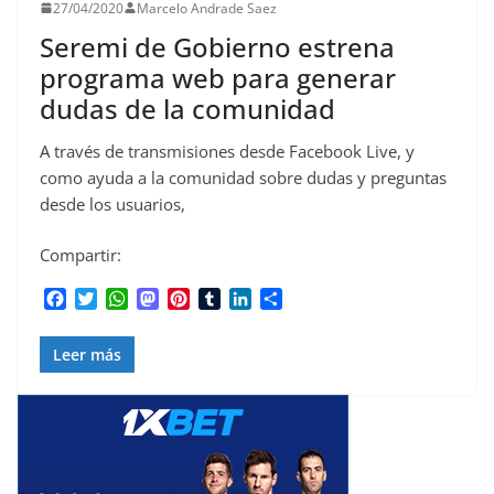
27/04/2020
Marcelo Andrade Saez
Seremi de Gobierno estrena
programa web para generar
dudas de la comunidad
A través de transmisiones desde Facebook Live, y
como ayuda a la comunidad sobre dudas y preguntas
desde los usuarios,
Compartir:
F
T
W
M
P
T
L
C
a
w
h
a
i
u
i
o
c
i
a
s
n
m
n
m
Leer más
e
t
t
t
t
b
k
p
b
t
s
o
e
l
e
a
o
e
A
d
r
r
d
r
o
r
p
o
e
I
t
k
p
n
s
n
i
t
r