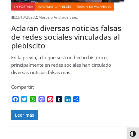
EN PORTADA
INFORMÁTICA Y REDES
REGIÓN DE VALPARAÍSO
23/10/2020
Marcelo Andrade Saez
Aclaran diversas noticias falsas
de redes sociales vinculadas al
plebiscito
En la previa, a lo que será un hecho histórico,
principalmente en redes sociales han circulado
diversas noticias falsas más
Compartir:
F
T
W
M
P
T
L
C
a
w
h
a
i
u
i
o
c
i
a
s
n
m
n
m
Leer más
e
t
t
t
t
b
k
p
b
t
s
o
e
l
e
a
o
e
A
d
r
r
d
r
Alter
o
r
p
o
e
I
t