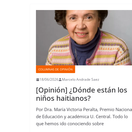
o
e
A
d
r
r
d
r
o
r
p
o
e
I
t
k
p
n
s
n
i
t
r
COLUMNAS DE OPINIÓN
18/06/2026
Marcelo Andrade Saez
[Opinión] ¿Dónde están los
niños haitianos?
Por Dra. María Victoria Peralta, Premio Naciona
de Educación y académica U. Central. Todo lo
que hemos ido conociendo sobre