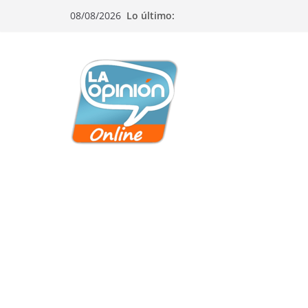
Saltar
Saltar
Saltar
08/08/2026
Lo último:
al
a
al
contenido
la
contenido
navegación