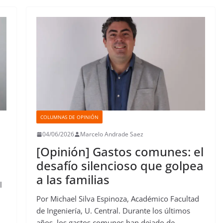
o
e
A
d
r
r
d
r
o
r
p
o
e
I
t
k
p
n
s
n
i
t
r
COLUMNAS DE OPINIÓN
04/06/2026
Marcelo Andrade Saez
[Opinión] Gastos comunes: el
desafío silencioso que golpea
a las familias
l
Por Michael Silva Espinoza, Académico Facultad
de Ingeniería, U. Central. Durante los últimos
años, los gastos comunes han dejado de