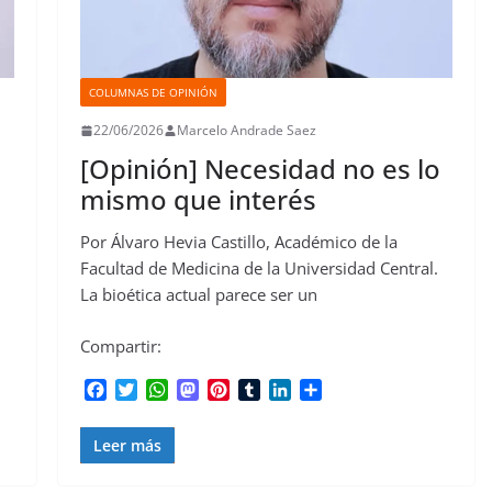
COLUMNAS DE OPINIÓN
22/06/2026
Marcelo Andrade Saez
[Opinión] Necesidad no es lo
mismo que interés
Por Álvaro Hevia Castillo, Académico de la
Facultad de Medicina de la Universidad Central.
La bioética actual parece ser un
Compartir:
F
T
W
M
P
T
L
C
a
w
h
a
i
u
i
o
c
i
a
s
n
m
n
m
Leer más
e
t
t
t
t
b
k
p
b
t
s
o
e
l
e
a