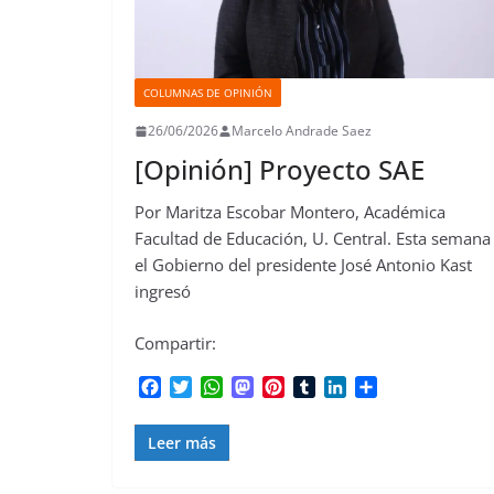
COLUMNAS DE OPINIÓN
26/06/2026
Marcelo Andrade Saez
[Opinión] Proyecto SAE
Por Maritza Escobar Montero, Académica
Facultad de Educación, U. Central. Esta semana
el Gobierno del presidente José Antonio Kast
ingresó
Compartir:
F
T
W
M
P
T
L
C
a
w
h
a
i
u
i
o
c
i
a
s
n
m
n
m
Leer más
e
t
t
t
t
b
k
p
b
t
s
o
e
l
e
a