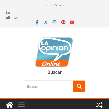
Saltar
Saltar
Saltar
08/08/2026
al
a
al
Lo
contenido
la
contenido
último:
navegación
Buscar
Buscar