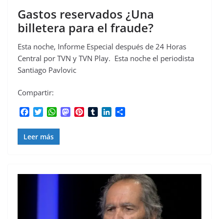
Gastos reservados ¿Una
billetera para el fraude?
Esta noche, Informe Especial después de 24 Horas
Central por TVN y TVN Play. Esta noche el periodista
Santiago Pavlovic
Compartir:
F
T
W
M
P
T
L
C
a
w
h
a
i
u
i
o
c
i
a
s
n
m
n
m
Leer más
e
t
t
t
t
b
k
p
b
t
s
o
e
l
e
a
o
e
A
d
r
r
d
r
o
r
p
o
e
I
t
k
p
n
s
n
i
t
r