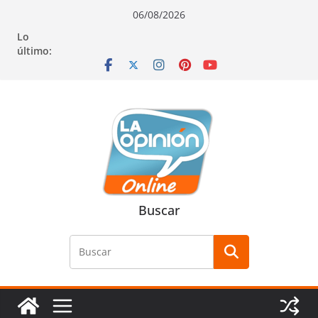
Saltar
Saltar
Saltar
06/08/2026
al
a
al
Lo
contenido
la
contenido
último:
navegación
Buscar
Buscar