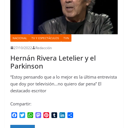
NACIONAL
TV Y ESPECTÁCULOS
TVN
27/10/2022
Redacción
Hernán Rivera Letelier y el
Parkinson
“Estoy pensando que a lo mejor es la última entrevista
que doy por televisión…no quiero dar pena” El
destacado escritor
Compartir:
F
T
W
M
P
T
L
C
a
w
h
a
i
u
i
o
c
i
a
s
n
m
n
m