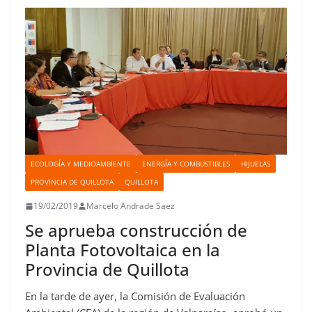
o
r
p
o
e
I
t
k
p
n
s
n
i
t
r
ECOLOGÍA Y MEDIOAMBIENTE
ENERGÍA Y COMBUSTIBLES
HIJUELAS
PROVINCIA DE QUILLOTA
QUILLOTA
19/02/2019
Marcelo Andrade Saez
Se aprueba construcción de
Planta Fotovoltaica en la
Provincia de Quillota
En la tarde de ayer, la Comisión de Evaluación