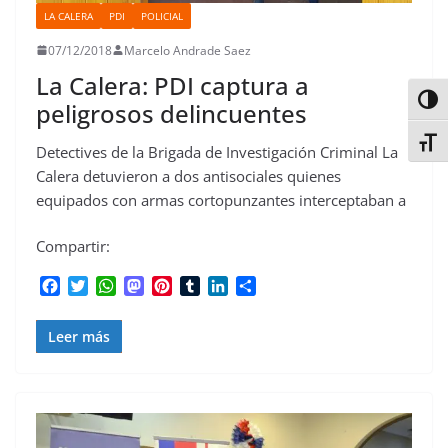
LA CALERA
PDI
POLICIAL
07/12/2018
Marcelo Andrade Saez
La Calera: PDI captura a
Alter
peligrosos delincuentes
Alter
Detectives de la Brigada de Investigación Criminal La
Calera detuvieron a dos antisociales quienes
equipados con armas cortopunzantes interceptaban a
Compartir:
F
T
W
M
P
T
L
C
a
w
h
a
i
u
i
o
c
i
a
s
n
m
n
m
Leer más
e
t
t
t
t
b
k
p
b
t
s
o
e
l
e
a
o
e
A
d
r
r
d
r
o
r
p
o
e
I
t
k
p
n
s
n
i
t
r