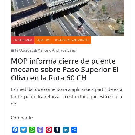
EN PORTADA
HIJUELAS
REGIÓN DE VALPARAÍSO
19/03/2022
Marcelo Andrade Saez
MOP informa cierre de puente
mecano sobre Paso Superior El
Olivo en la Ruta 60 CH
La medida, que comenzará a aplicarse a partir de esta
tarde, permitirá reforzar la estructura que está en uso
de
Compartir:
F
T
W
M
P
T
L
C