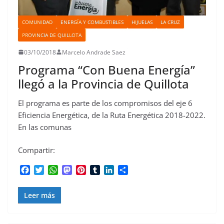
COMUNIDAD
ENERGÍA Y COMBUSTIBLES
HIJUELAS
LA CRUZ
PROVINCIA DE QUILLOTA
03/10/2018
Marcelo Andrade Saez
Programa “Con Buena Energía”
llegó a la Provincia de Quillota
El programa es parte de los compromisos del eje 6
Eficiencia Energética, de la Ruta Energética 2018-2022.
En las comunas
Compartir:
F
T
W
M
P
T
L
C
a
w
h
a
i
u
i
o
c
i
a
s
n
m
n
m
Leer más
e
t
t
t
t
b
k
p
b
t
s
o
e
l
e
a
o
e
A
d
r
r
d
r