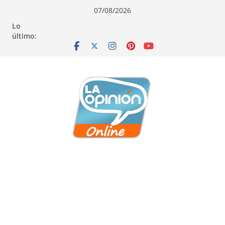
Saltar
Saltar
Saltar
07/08/2026
al
a
al
Lo
contenido
la
contenido
último:
navegación