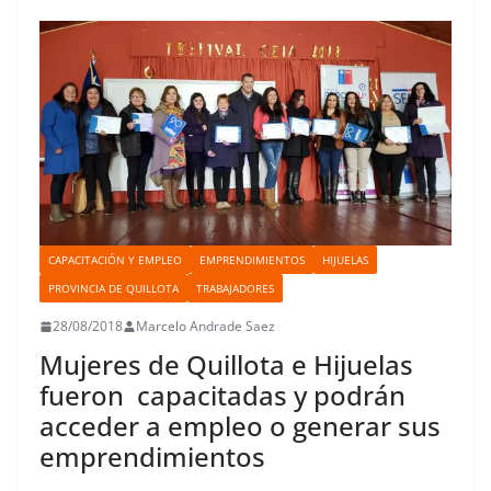
o
r
p
o
e
I
t
k
p
n
s
n
i
t
r
CAPACITACIÓN Y EMPLEO
EMPRENDIMIENTOS
HIJUELAS
PROVINCIA DE QUILLOTA
TRABAJADORES
28/08/2018
Marcelo Andrade Saez
Mujeres de Quillota e Hijuelas
fueron capacitadas y podrán
acceder a empleo o generar sus
emprendimientos