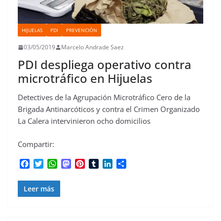
HIJUELAS
PDI
PREVENCIÓN
03/05/2019
Marcelo Andrade Saez
PDI despliega operativo contra
microtráfico en Hijuelas
Detectives de la Agrupación Microtráfico Cero de la
Brigada Antinarcóticos y contra el Crimen Organizado
La Calera intervinieron ocho domicilios
Compartir:
F
T
W
M
P
T
L
C
a
w
h
a
i
u
i
o
c
i
a
s
n
m
n
m
Leer más
e
t
t
t
t
b
k
p
b
t
s
o
e
l
e
a
o
e
A
d
r
r
d
r