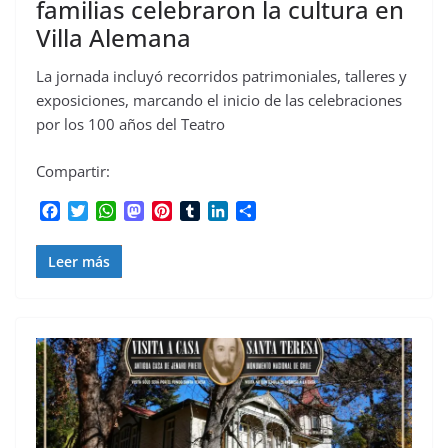
familias celebraron la cultura en
Villa Alemana
La jornada incluyó recorridos patrimoniales, talleres y
exposiciones, marcando el inicio de las celebraciones
por los 100 años del Teatro
Compartir:
F
T
W
M
P
T
L
C
a
w
h
a
i
u
i
o
c
i
a
s
n
m
n
m
Leer más
e
t
t
t
t
b
k
p
b
t
s
o
e
l
e
a
o
e
A
d
r
r
d
r
o
r
p
o
e
I
t
k
p
n
s
n
i
t
r