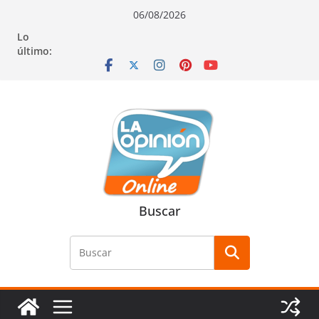
Saltar
Saltar
Saltar
06/08/2026
al
a
al
Lo
contenido
la
contenido
último:
navegación
Buscar
Buscar