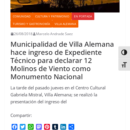
COMUNIDAD
CULTURA Y PATRIMONIO
EN PORTADA
TURISMO Y GASTRONOMÍA
VILLA ALEMANA
26/08/2018
Marcelo Andrade Saez
Municipalidad de Villa Alemana
hace ingreso de Expediente
Alter
Técnico para declarar 12
Alter
Molinos de Viento como
Monumento Nacional
La tarde del pasado jueves en el Centro Cultural
Gabriela Mistral, Villa Alemana; se realizó la
presentación del ingreso del
Compartir:
F
T
W
M
P
T
L
C