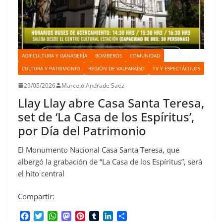
AGRICULTURA Y GANADERÍA
BOMBEROS
COMUNIDAD
CULTURA Y PATRIMONIO
REGIÓN DE VALPARAÍSO
TV Y ESPECTÁCULOS
29/05/2026
Marcelo Andrade Saez
Llay Llay abre Casa Santa Teresa,
set de ‘La Casa de los Espíritus’,
por Día del Patrimonio
El Monumento Nacional Casa Santa Teresa, que
albergó la grabación de “La Casa de los Espíritus”, será
el hito central
Compartir:
F
T
W
M
P
T
L
C