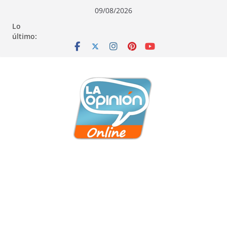
Saltar
Saltar
Saltar
09/08/2026
al
a
al
Lo
contenido
la
contenido
último:
navegación