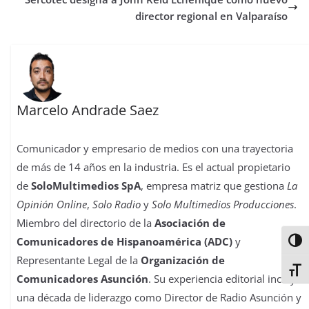
k
p
n
s
n
i
director regional en Valparaíso
t
r
Marcelo Andrade Saez
Comunicador y empresario de medios con una trayectoria
de más de 14 años en la industria. Es el actual propietario
de
SoloMultimedios SpA
, empresa matriz que gestiona
La
Opinión Online
,
Solo Radio
y
Solo Multimedios Producciones
.
Miembro del directorio de la
Asociación de
Comunicadores de Hispanoamérica (ADC)
y
Alter
Representante Legal de la
Organización de
Alter
Comunicadores Asunción
. Su experiencia editorial incluye
una década de liderazgo como Director de Radio Asunción y