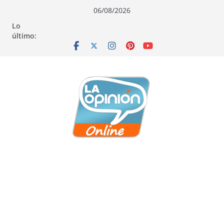
Saltar
Saltar
Saltar
06/08/2026
al
a
al
Lo
contenido
la
contenido
último:
navegación