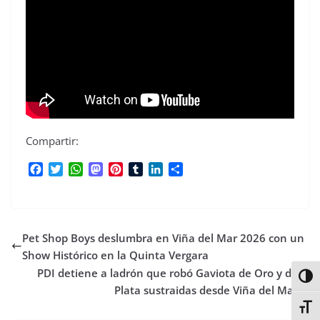
Compartir:
F
T
W
M
P
T
L
C
a
w
h
a
i
u
i
o
c
i
a
s
n
m
n
m
e
t
t
t
t
b
k
p
b
t
s
o
e
l
e
a
Pet Shop Boys deslumbra en Viña del Mar 2026 con un
o
e
A
d
r
r
d
r
o
r
p
o
e
I
t
Show Histórico en la Quinta Vergara
k
p
n
s
n
i
PDI detiene a ladrón que robó Gaviota de Oro y de
Alter
t
r
Plata sustraidas desde Viña del Mar
Alter