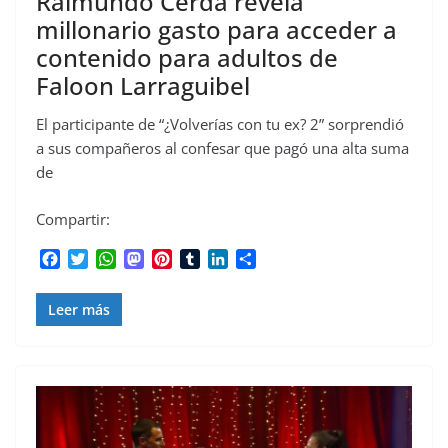
Raimundo Cerda revela
millonario gasto para acceder a
contenido para adultos de
Faloon Larraguibel
El participante de “¿Volverías con tu ex? 2” sorprendió
a sus compañeros al confesar que pagó una alta suma
de
Compartir:
F
T
W
M
P
T
L
C
a
w
h
a
i
u
i
o
c
i
a
s
n
m
n
m
Leer más
e
t
t
t
t
b
k
p
b
t
s
o
e
l
e
a
o
e
A
d
r
r
d
r
o
r
p
o
e
I
t
k
p
n
s
n
i
t
r