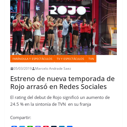
t
r
FARÁNDULA Y ESPECTÁCULOS
TV Y ESPECTÁCULOS
TVN
05/03/2019
Marcelo Andrade Saez
Estreno de nueva temporada de
Rojo arrasó en Redes Sociales
El rating del debut de Rojo significó un aumento de
24.5 % en la sintonía de TVN en su franja
Compartir: