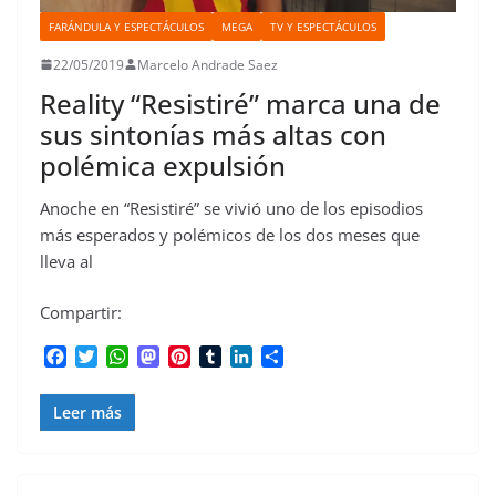
FARÁNDULA Y ESPECTÁCULOS
MEGA
TV Y ESPECTÁCULOS
22/05/2019
Marcelo Andrade Saez
Reality “Resistiré” marca una de
sus sintonías más altas con
polémica expulsión
Anoche en “Resistiré” se vivió uno de los episodios
más esperados y polémicos de los dos meses que
lleva al
Compartir:
F
T
W
M
P
T
L
C
a
w
h
a
i
u
i
o
c
i
a
s
n
m
n
m
Leer más
e
t
t
t
t
b
k
p
b
t
s
o
e
l
e
a
o
e
A
d
r
r
d
r
o
r
p
o
e
I
t