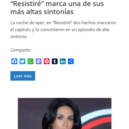
“Resistiré” marca una de sus
más altas sintonías
La noche de ayer, en “Resistiré” dos hechos marcaron
el capítulo y lo convirtieron en un episodio de alta
sintonía.
Compartir:
F
T
W
M
P
T
L
C
a
w
h
a
i
u
i
o
c
i
a
s
n
m
n
m
Leer más
e
t
t
t
t
b
k
p
b
t
s
o
e
l
e
a
o
e
A
d
r
r
d
r
o
r
p
o
e
I
t
k
p
n
s
n
i
t
r