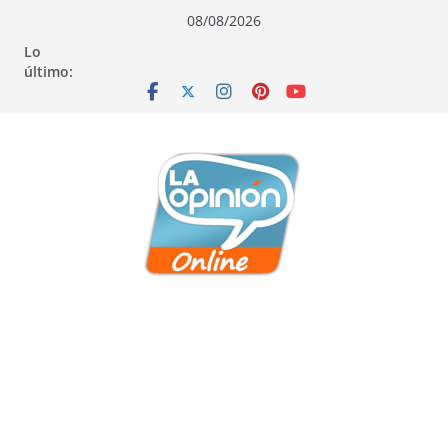
Saltar
Saltar
Saltar
08/08/2026
al
a
al
Lo
contenido
la
contenido
último:
navegación