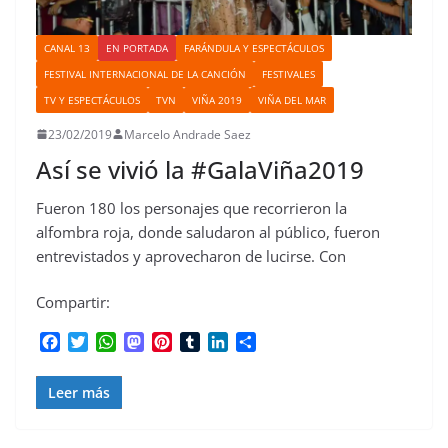
CANAL 13
EN PORTADA
FARÁNDULA Y ESPECTÁCULOS
FESTIVAL INTERNACIONAL DE LA CANCIÓN
FESTIVALES
TV Y ESPECTÁCULOS
TVN
VIÑA 2019
VIÑA DEL MAR
23/02/2019
Marcelo Andrade Saez
Así se vivió la #GalaViña2019
Fueron 180 los personajes que recorrieron la
alfombra roja, donde saludaron al público, fueron
entrevistados y aprovecharon de lucirse. Con
Compartir:
F
T
W
M
P
T
L
C
a
w
h
a
i
u
i
o
c
i
a
s
n
m
n
m
Leer más
e
t
t
t
t
b
k
p
b
t
s
o
e
l
e
a
o
e
A
d
r
r
d
r