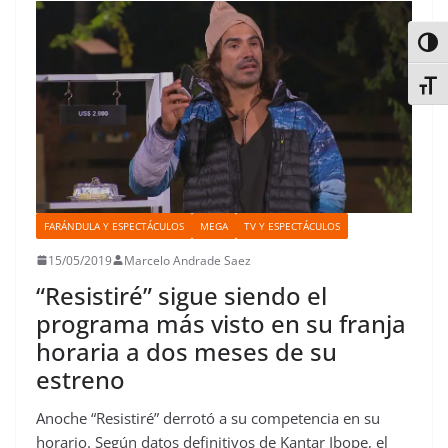
k
p
n
s
n
i
t
r
Alter
Alter
FARÁNDULA Y ESPECTÁCULOS
MEGA
TV Y ESPECTÁCULOS
15/05/2019
Marcelo Andrade Saez
“Resistiré” sigue siendo el
programa más visto en su franja
horaria a dos meses de su
estreno
Anoche “Resistiré” derrotó a su competencia en su
horario. Según datos definitivos de Kantar Ibope, el