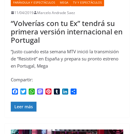
FARÁNDULA Y ESPECTÁCULOS
MEGA
TV Y ESPECTÁCULOS
11/04/2019
Marcelo Andrade Saez
“Volverías con tu Ex” tendrá su
primera versión internacional en
Portugal
“Justo cuando esta semana MTV inició la transmisión
de “Resistiré” en España y prepara su pronto estreno
en Portugal, Mega
Compartir:
F
T
W
M
P
T
L
C
a
w
h
a
i
u
i
o
c
i
a
s
n
m
n
m
Leer más
e
t
t
t
t
b
k
p
b
t
s
o
e
l
e
a
o
e
A
d
r
r
d
r
o
r
p
o
e
I
t
k
p
n
s
n
i