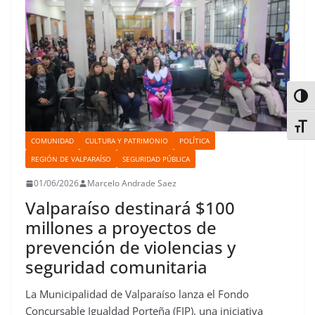
t
r
Alter
Alter
COMUNIDAD
CULTURA Y PATRIMONIO
POLÍTICA
REGIÓN DE VALPARAÍSO
SEGURIDAD PÚBLICA
01/06/2026
Marcelo Andrade Saez
Valparaíso destinará $100
millones a proyectos de
prevención de violencias y
seguridad comunitaria
La Municipalidad de Valparaíso lanza el Fondo
Concursable Igualdad Porteña (FIP), una iniciativa