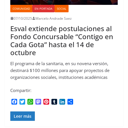
COMUNIDAD
EN PORTADA
SOCIAL
07/10/2025
Marcelo Andrade Saez
Esval extiende postulaciones al
Fondo Concursable “Contigo en
Cada Gota” hasta el 14 de
octubre
El programa de la sanitaria, en su novena versión,
destinará $100 millones para apoyar proyectos de
organizaciones sociales, instituciones académicas
Compartir:
F
T
W
M
P
T
L
C
a
w
h
a
i
u
i
o
c
i
a
s
n
m
n
m
Leer más
e
t
t
t
t
b
k
p
b
t
s
o
e
l
e
a