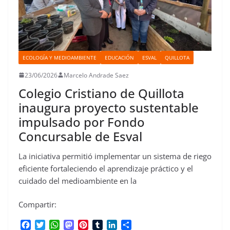
ECOLOGÍA Y MEDIOAMBIENTE
EDUCACIÓN
ESVAL
QUILLOTA
23/06/2026
Marcelo Andrade Saez
Colegio Cristiano de Quillota
inaugura proyecto sustentable
impulsado por Fondo
Concursable de Esval
La iniciativa permitió implementar un sistema de riego
eficiente fortaleciendo el aprendizaje práctico y el
cuidado del medioambiente en la
Compartir:
F
T
W
M
P
T
L
C