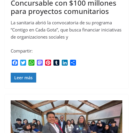
Concursable con $100 millones
para proyectos comunitarios
La sanitaria abrió la convocatoria de su programa
“Contigo en Cada Gota”, que busca financiar iniciativas
de organizaciones sociales y
Compartir:
F
T
W
M
P
T
L
C
a
w
h
a
i
u
i
o
c
i
a
s
n
m
n
m
Leer más
e
t
t
t
t
b
k
p
b
t
s
o
e
l
e
a
o
e
A
d
r
r
d
r
o
r
p
o
e
I
t
k
p
n
s
n
i
t
r