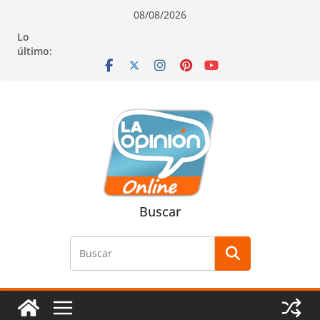
Saltar
Saltar
Saltar
08/08/2026
al
a
al
Lo
contenido
la
contenido
último:
navegación
Buscar
Buscar