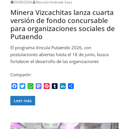
03/06/2026
Marcelo Andrade Saez
Minera Vizcachitas lanza cuarta
versión de fondo concursable
para organizaciones sociales de
Putaendo
El programa Vincula Putaendo 2026, con
postulaciones abiertas hasta el 18 de junio, busca
fortalecer el desarrollo de las organizaciones
Compartir:
F
T
W
M
P
T
L
C
a
w
h
a
i
u
i
o
c
i
a
s
n
m
n
m
Leer más
e
t
t
t
t
b
k
p
b
t
s
o
e
l
e
a
o
e
A
d
r
r
d
r
o
r
p
o
e
I
t
k
p
n
s
n
i