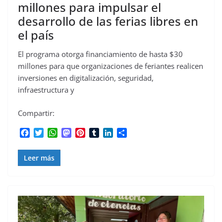
millones para impulsar el
desarrollo de las ferias libres en
el país
El programa otorga financiamiento de hasta $30
millones para que organizaciones de feriantes realicen
inversiones en digitalización, seguridad,
infraestructura y
Compartir:
F
T
W
M
P
T
L
C
a
w
h
a
i
u
i
o
c
i
a
s
n
m
n
m
Leer más
e
t
t
t
t
b
k
p
b
t
s
o
e
l
e
a
o
e
A
d
r
r
d
r
o
r
p
o
e
I
t
k
p
n
s
n
i
t
r