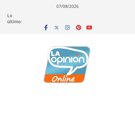
Saltar
Saltar
Saltar
07/08/2026
al
a
al
Lo
contenido
la
contenido
último:
navegación