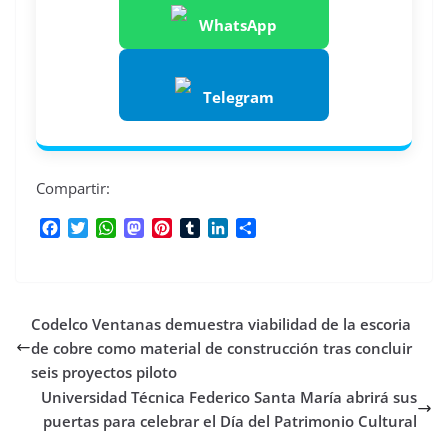
WhatsApp
Telegram
Compartir:
F
T
W
M
P
T
L
C
a
w
h
a
i
u
i
o
c
i
a
s
n
m
n
m
e
t
t
t
t
b
k
p
b
t
s
o
e
l
e
a
Codelco Ventanas demuestra viabilidad de la escoria
o
e
A
d
r
r
d
r
o
r
p
o
e
I
t
de cobre como material de construcción tras concluir
k
p
n
s
n
i
seis proyectos piloto
t
r
Universidad Técnica Federico Santa María abrirá sus
puertas para celebrar el Día del Patrimonio Cultural