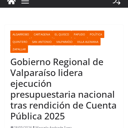
ALGARROBO
CARTAGENA
EL QUISCO
PAPUDO
POLÍTICA
QUINTERO
SAN ANTONIO
VALPARAÍSO
VILLA ALEMANA
ZAPALLAR
Gobierno Regional de
Valparaíso lidera
ejecución
presupuestaria nacional
tras rendición de Cuenta
Pública 2025
28/05/2026
Marcelo Andrade Saez