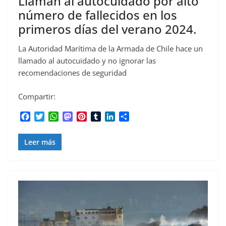
Llaman al autocuidado por alto
número de fallecidos en los
primeros días del verano 2024.
La Autoridad Marítima de la Armada de Chile hace un
llamado al autocuidado y no ignorar las
recomendaciones de seguridad
Compartir:
F
T
W
M
P
T
L
C
a
w
h
a
i
u
i
o
c
i
a
s
n
m
n
m
Leer más
e
t
t
t
t
b
k
p
b
t
s
o
e
l
e
a
o
e
A
d
r
r
d
r
o
r
p
o
e
I
t
k
p
n
s
n
i
t
r