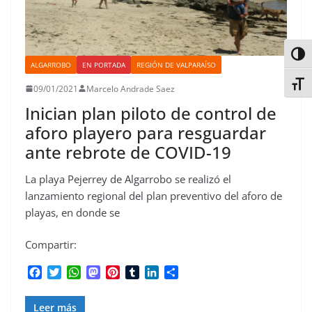
Alter
ALGARROBO
EN PORTADA
REGIÓN DE VALPARAÍSO
Alter
09/01/2021
Marcelo Andrade Saez
Inician plan piloto de control de
aforo playero para resguardar
ante rebrote de COVID-19
La playa Pejerrey de Algarrobo se realizó el
lanzamiento regional del plan preventivo del aforo de
playas, en donde se
Compartir:
F
T
W
M
P
T
L
C
a
w
h
a
i
u
i
o
c
i
a
s
n
m
n
m
Leer más