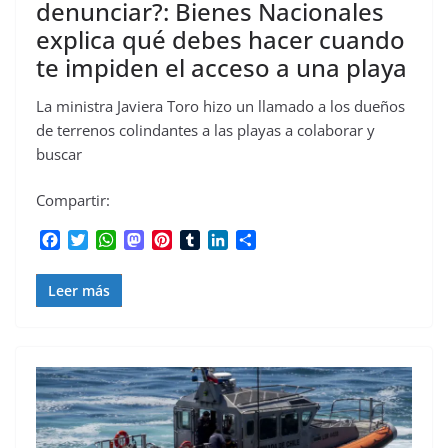
denunciar?: Bienes Nacionales
explica qué debes hacer cuando
te impiden el acceso a una playa
La ministra Javiera Toro hizo un llamado a los dueños
de terrenos colindantes a las playas a colaborar y
buscar
Compartir:
F
T
W
M
P
T
L
C
a
w
h
a
i
u
i
o
c
i
a
s
n
m
n
m
Leer más
e
t
t
t
t
b
k
p
b
t
s
o
e
l
e
a
o
e
A
d
r
r
d
r
o
r
p
o
e
I
t
k
p
n
s
n
i
t
r