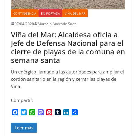
CONTINGENCIA
EN PORTADA
VIÑA DEL MAR
07/04/2020
Marcelo Andrade Saez
Viña del Mar: Alcaldesa oficia a
Jefe de Defensa Nacional para el
cierre de playas de la comuna en
semana santa
Un enérgico llamado a las autoridades para ampliar el
cordón sanitario en la región y cerrar las playas de
Viña
Compartir:
F
T
W
M
P
T
L
C
a
w
h
a
i
u
i
o
c
i
a
s
n
m
n
m
Leer más
e
t
t
t
t
b
k
p