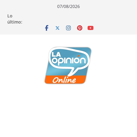
Saltar
Saltar
Saltar
07/08/2026
al
a
al
Lo
contenido
la
contenido
último:
navegación