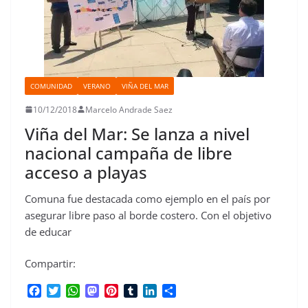
COMUNIDAD
VERANO
VIÑA DEL MAR
10/12/2018
Marcelo Andrade Saez
Viña del Mar: Se lanza a nivel
nacional campaña de libre
acceso a playas
Comuna fue destacada como ejemplo en el país por
asegurar libre paso al borde costero. Con el objetivo
de educar
Compartir:
F
T
W
M
P
T
L
C
a
w
h
a
i
u
i
o