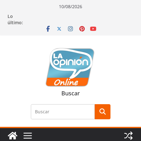
Saltar
Saltar
Saltar
10/08/2026
al
a
al
Lo
contenido
la
contenido
último:
navegación
Buscar
Buscar